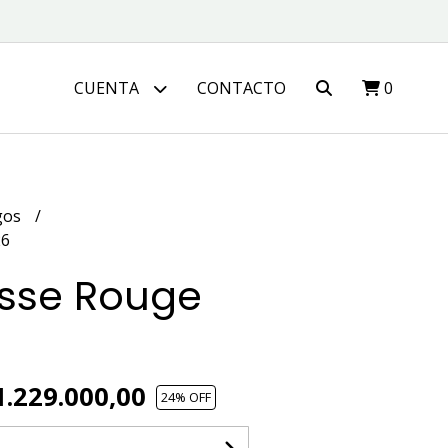
CUENTA
CONTACTO
0
gos
26
sse Rouge
.229.000,00
24
% OFF