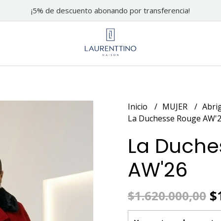
¡5% de descuento abonando por transferencia!
Inicio
MUJER
Abri
La Duchesse Rouge AW'
La Duche
AW'26
$1
$1.620.000,00