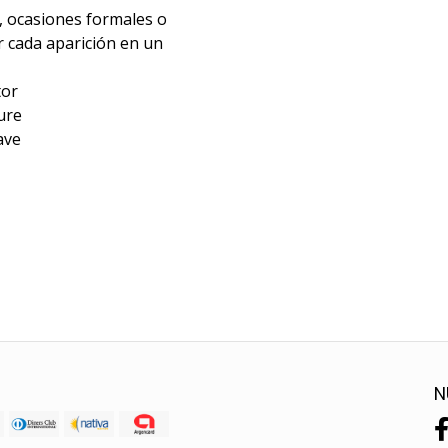
, ocasiones formales o
 cada aparición en un
tor
ture
ave
N